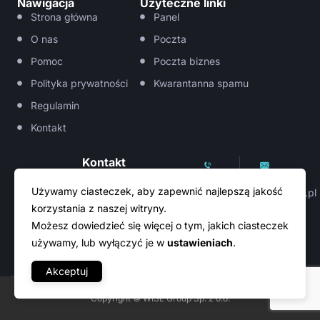
Nawigacja
Użyteczne linki
Strona główna
Panel
O nas
Poczta
Pomoc
Poczta biznes
Polityka prywatności
Kwarantanna spamu
Regulamin
Kontakt
Kontakt
Telefon:
Email us:
Używamy ciasteczek, aby zapewnić najlepszą jakość
222
hosting@wise.pl
905
korzystania z naszej witryny.
906
Możesz dowiedzieć się więcej o tym, jakich ciasteczek
używamy, lub wyłączyć je w
ustawieniach
.
Akceptuj
Copyright © WISE Group Sp. z o.o.