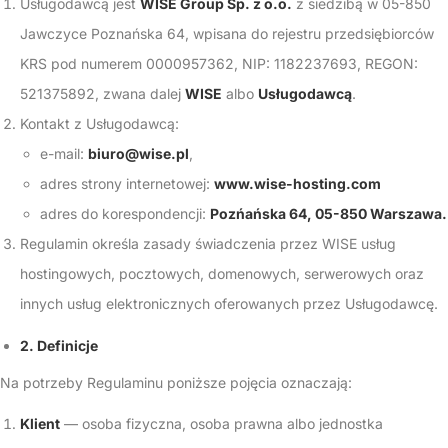
Usługodawcą jest
WISE Group Sp. z o.o.
z siedzibą w 05-850
Jawczyce Poznańska 64, wpisana do rejestru przedsiębiorców
KRS pod numerem
0000957362
, NIP: 1182237693, REGON:
521375892, zwana dalej
WISE
albo
Usługodawcą
.
Kontakt z Usługodawcą:
e-mail:
biuro@wise.pl
,
adres strony internetowej:
www.wise-hosting.com
adres do korespondencji:
Pozńańska 64, 05-850 Warszawa.
Regulamin określa zasady świadczenia przez WISE usług
hostingowych, pocztowych, domenowych, serwerowych oraz
innych usług elektronicznych oferowanych przez Usługodawcę.
2. Definicje
Na potrzeby Regulaminu poniższe pojęcia oznaczają:
Klient
— osoba fizyczna, osoba prawna albo jednostka