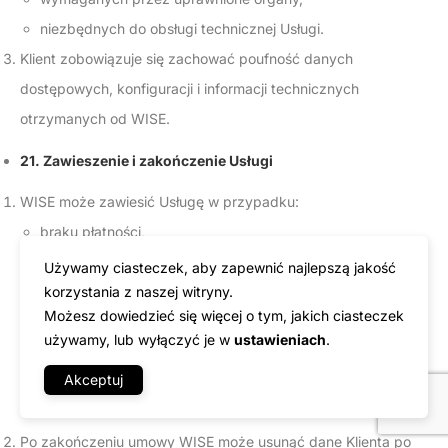
niezbędnych do obsługi technicznej Usługi.
Klient zobowiązuje się zachować poufność danych
dostępowych, konfiguracji i informacji technicznych
otrzymanych od WISE.
21. Zawieszenie i zakończenie Usługi
WISE może zawiesić Usługę w przypadku:
braku płatności,
naruszenia Regulaminu,
Używamy ciasteczek, aby zapewnić najlepszą jakość
zagrożenia bezpieczeństwa,
korzystania z naszej witryny.
Możesz dowiedzieć się więcej o tym, jakich ciasteczek
otrzymania wiarygodnego zgłoszenia nadużycia,
używamy, lub wyłączyć je w
ustawieniach
.
żądania uprawnionego organu,
Akceptuj
działania Klienta na szkodę WISE, innych klientów lub osób
trzecich.
Po zakończeniu umowy WISE może usunąć dane Klienta po